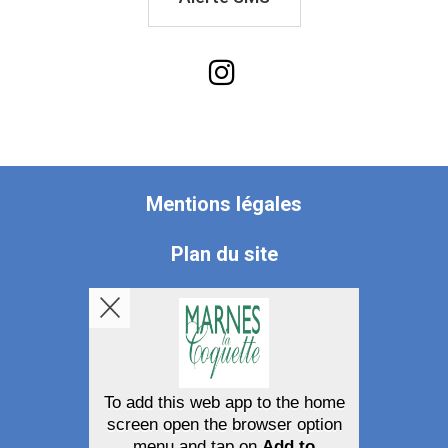
Lien
vers
le
compte
Mentions légales
Instagram
Plan du site
Accessibilité
Politique de confidentialité
Gerer mes cookies
To add this web app to the home
screen open the browser option
menu and tap on
Add to