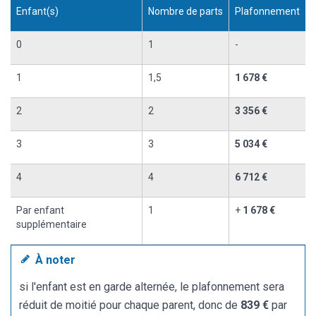
Enfant(s)
Nombre de parts
Plafonnement
0
1
-
1
1,5
1 678 €
2
2
3 356 €
3
3
5 034 €
4
4
6 712 €
Par enfant
1
+
1 678 €
supplémentaire
À noter
si l'enfant est en garde alternée, le plafonnement sera
réduit de moitié pour chaque parent, donc de
839 €
par