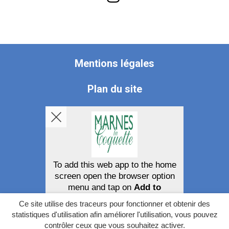
vers
le
compte
Mentions légales
Instagram
Plan du site
Accessibilité
Politique de confidentialité
Gerer mes cookies
To add this web app to the home
screen open the browser option
menu and tap on
Add to
homescreen
.
Ce site utilise des traceurs pour fonctionner et obtenir des
The menu can be accessed by pressing
statistiques d'utilisation afin améliorer l'utilisation, vous pouvez
the menu hardware button if your device
contrôler ceux que vous souhaitez activer.