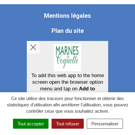
le
compte
Mentions légales
Instagram
Plan du site
Accessibilité
Politique de confidentialité
Gerer mes cookies
To add this web app to the home
screen open the browser option
menu and tap on
Add to
homescreen
.
Ce site utilise des traceurs pour fonctionner et obtenir des
The menu can be accessed by pressing
statistiques d'utilisation afin améliorer l'utilisation, vous pouvez
the menu hardware button if your device
contrôler ceux que vous souhaitez activer.
has one, or by tapping the top right menu
icon
.
Tout accepter
Tout refuser
Personnaliser