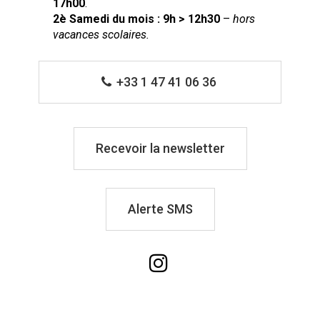
17h00
.
2è Samedi du mois : 9h > 12h30
–
hors
vacances scolaires.
+33 1 47 41 06 36
Recevoir la newsletter
Alerte SMS
Lien
vers